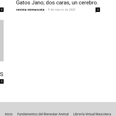
Gatos Jano; dos caras, un cerebro.
revista mimascota
-
9 de marzo de 2020
0
0
OS
0
Inicio
Fundamentos del Bienestar Animal
Librería Virtual Mascotera