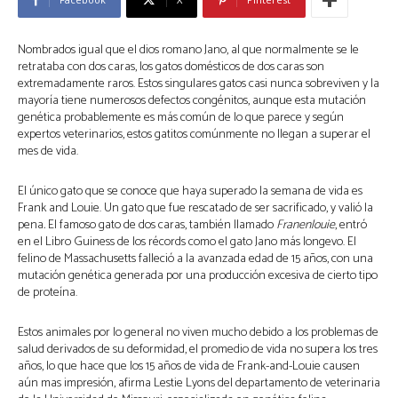
Nombrados igual que el dios romano Jano, al que normalmente se le
retrataba con dos caras, los gatos domésticos de dos caras son
extremadamente raros. Estos singulares gatos casi nunca sobreviven y la
mayoría tiene numerosos defectos congénitos, aunque esta mutación
genética probablemente es más común de lo que parece y según
expertos veterinarios, estos gatitos comúnmente no llegan a superar el
mes de vida.
El único gato que se conoce que haya superado la semana de vida es
Frank and Louie. Un gato que fue rescatado de ser sacrificado, y valió la
pena
.
El famoso gato de dos caras, también llamado
Franenlouie
, entró
en el Libro Guiness de los récords como el gato Jano más longevo. El
felino de Massachusetts falleció a la avanzada edad de 15 años, con una
mutación genética generada por una producción excesiva de cierto tipo
de proteína.
Estos animales por lo general no viven mucho debido a los problemas de
salud derivados de su deformidad, el promedio de vida no supera los tres
años, lo que hace que los 15 años de vida de Frank-and-Louie causen
aún mas impresión, afirma Lestie Lyons del departamento de veterinaria