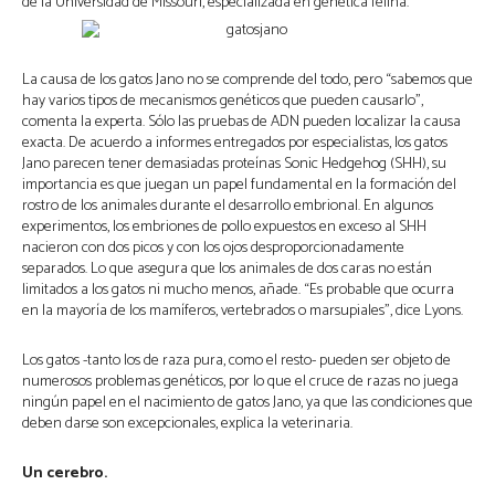
de la Universidad de Missouri, especializada en genética felina.
La causa de los gatos Jano no se comprende del todo, pero “sabemos que
hay varios tipos de mecanismos genéticos que pueden causarlo”,
comenta la experta. Sólo las pruebas de ADN pueden localizar la causa
exacta. De acuerdo a informes entregados por especialistas, los gatos
Jano parecen tener demasiadas proteínas Sonic Hedgehog (SHH), su
importancia es que juegan un papel fundamental en la formación del
rostro de los animales durante el desarrollo embrional. En algunos
experimentos, los embriones de pollo expuestos en exceso al SHH
nacieron con dos picos y con los ojos desproporcionadamente
separados. Lo que asegura que los animales de dos caras no están
limitados a los gatos ni mucho menos, añade. “Es probable que ocurra
en la mayoría de los mamíferos, vertebrados o marsupiales”, dice Lyons.
Los gatos -tanto los de raza pura, como el resto- pueden ser objeto de
numerosos problemas genéticos, por lo que el cruce de razas no juega
ningún papel en el nacimiento de gatos Jano, ya que las condiciones que
deben darse son excepcionales, explica la veterinaria.
Un cerebro.