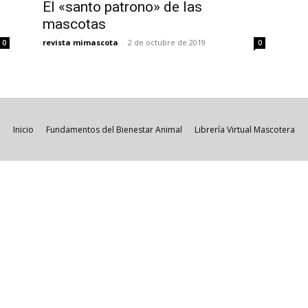
El «santo patrono» de las
mascotas
revista mimascota
-
2 de octubre de 2019
0
0
Inicio
Fundamentos del Bienestar Animal
Librería Virtual Mascotera