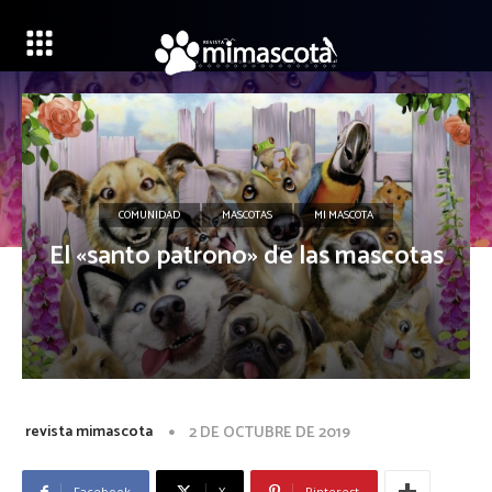
COMUNIDAD
MASCOTAS
MI MASCOTA
El «santo patrono» de las mascotas
revista mimascota
2 DE OCTUBRE DE 2019
Facebook
X
Pinterest