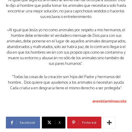
“Al igual que algunos animales se alimentan de otros para subsistir Dios
le dijo al hombre que podía tomar los animales que necesitara solo hasta
encontrar una mejor solución, no para caprichosos vestidos o hacerlos
sus esclavos o entretenimiento.
«Al igual que Jesús yo no como animales por respeto a mis hermanos, el
hombre debe entender el verdadero mensaje de Dios para con sus
animales, debe ponerse en el lugar de aquellos animales desamparados,
abandonados y maltratados, solo así habrá paz, de lo contrario llegará el
día en que los hombres verán con sus propios ojos como se contamina y
muere su entorno y abusarán no sólo de los animales sino también de
sus pares humanos”.
“Todas las cosas de la creación son hijos del Padre y hermanos del
hombre… Dios quiere que ayudemos a los animales si necesitan ayuda.
Cada criatura en desgracia tiene el mismo derecho a ser protegida“.
#revistamimascota
Facebook
X
Pinterest