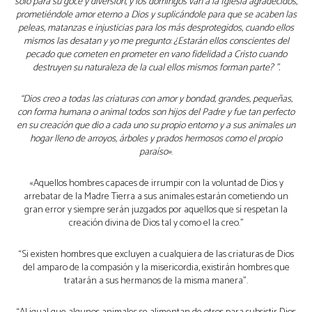
solo para su goce y diversión, y los domingos van a la Iglesia agradecidos,
prometiéndole amor eterno a Dios y suplicándole para que se acaben las
peleas, matanzas e injusticias para los más desprotegidos, cuando ellos
mismos las desatan y yo me pregunto: ¿Estarán ellos conscientes del
pecado que cometen en prometer en vano fidelidad a Cristo cuando
destruyen su naturaleza de la cual ellos mismos forman parte? ”.
“Dios creo a todas las criaturas con amor y bondad, grandes, pequeñas,
con forma humana o animal todos son hijos del Padre y fue tan perfecto
en su creación que dio a cada uno su propio entorno y a sus animales un
hogar lleno de arroyos, árboles y prados hermosos como el propio
paraíso»
.
«Aquellos hombres capaces de irrumpir con la voluntad de Dios y
arrebatar de la Madre Tierra a sus animales estarán cometiendo un
gran error y siempre serán juzgados por aquellos que sí respetan la
creación divina de Dios tal y como el la creo.”
“Si existen hombres que excluyen a cualquiera de las criaturas de Dios
del amparo de la compasión y la misericordia, existirán hombres que
tratarán a sus hermanos de la misma manera”.