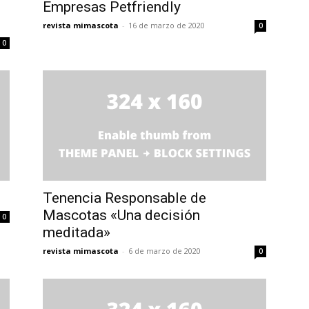
Empresas Petfriendly
revista mimascota
-
16 de marzo de 2020
0
0
Tenencia Responsable de
Mascotas «Una decisión
0
meditada»
revista mimascota
-
6 de marzo de 2020
0