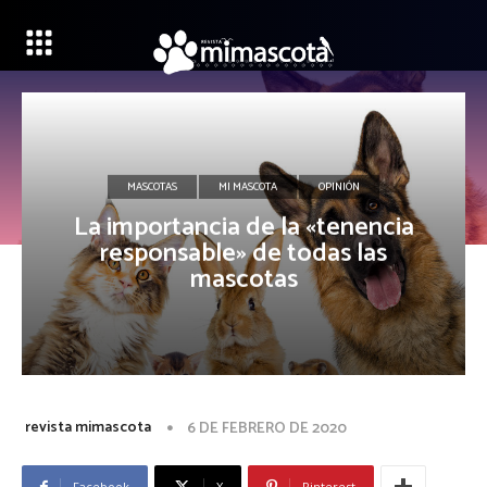
MASCOTAS
MI MASCOTA
OPINIÓN
La importancia de la «tenencia
responsable» de todas las
mascotas
revista mimascota
6 DE FEBRERO DE 2020
Facebook
X
Pinterest