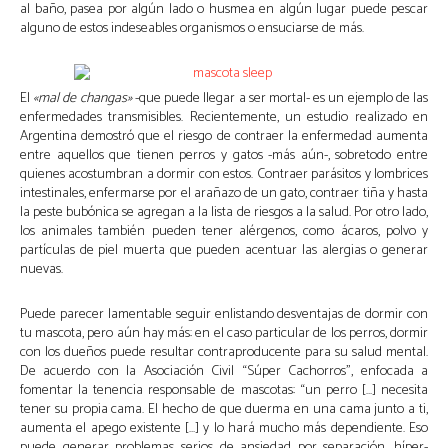
al baño, pasea por algún lado o husmea en algún lugar puede pescar
alguno de estos indeseables organismos o ensuciarse de más.
El
«mal de changas»
-que puede llegar a ser mortal- es un ejemplo de las
enfermedades transmisibles. Recientemente, un estudio realizado en
Argentina demostró que el riesgo de contraer la enfermedad aumenta
entre aquellos que tienen perros y gatos -más aún-, sobretodo entre
quienes acostumbran a dormir con estos. Contraer parásitos y lombrices
intestinales, enfermarse por el arañazo de un gato, contraer tiña y hasta
la peste bubónica se agregan a la lista de riesgos a la salud. Por otro lado,
los animales también pueden tener alérgenos, como ácaros, polvo y
partículas de piel muerta que pueden acentuar las alergias o generar
nuevas.
Puede parecer lamentable seguir enlistando desventajas de dormir con
tu mascota, pero aún hay más: en el caso particular de los perros, dormir
con los dueños puede resultar contraproducente para su salud mental.
De acuerdo con la Asociación Civil “Súper Cachorros”, enfocada a
fomentar la tenencia responsable de mascotas: “un perro […] necesita
tener su propia cama. El hecho de que duerma en una cama junto a ti,
aumenta el apego existente […] y lo hará mucho más dependiente. Eso
puede generar problemas serios de ansiedad por separación, híper-