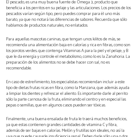
El pescado, es una muy buena fuente de Omega 3, producto que
beneficia a los perritos en su pelaje y las articulaciones. Los precios de los
pescados varían según tipo, pero puedes comprar para él uno más
barato, ya que no notará las diferencias de sabores. Recuerda que sólo
hablamos de productos naturales, no enlatados.
Para aquellas mascotas caninas, que tengan unos kilitos de más, se
recomienda una alimentación baja en calorías y rica en fibras, como son
los porotos verdes; que contenga Vitaminas A para la piel y el pelaje, y B
que le da energía y controle el metabolismo, como lo es la Zanahoria. La
preparación de los alimentos no se debe hacer con sal, no es
recomendable.
En caso de estreñimiento, los especialistas recomiendan incluir a este
tipo de dietas frutas ricas en fibra, como la Manzana, que además ayuda
a limpiar los dientes y refrescar el aliento. Es importante darle al perrito
sólo la parte carnosa de la fruta, eliminando el centro y en especial las
pepas o semillas, que en algunos casos pueden ser tóxicas.
Finalmente, una buena ensalada de fruta le traerá muchos beneficios,
ya que estas contienen grandes cantidades de vitamina C y fibra,
además de ser bajas en calorías. Melón y frutillas son ideales, no así la
uva que puede causarle insuficiencia renal. Debes darle sólo una o dos