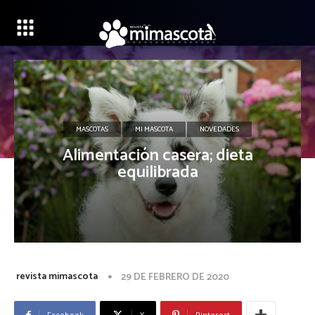
MASCOTAS
MI MASCOTA
NOVEDADES
Alimentación casera; dieta
equilibrada
revista mimascota
29 DE FEBRERO DE 2020
Facebook
X
Pinterest