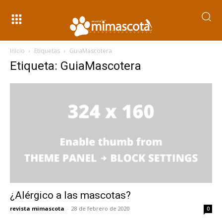
Inicio
Etiquetas
GuiaMascotera
Etiqueta: GuiaMascotera
¿Alérgico a las mascotas?
revista mimascota
-
28 de febrero de 2020
0