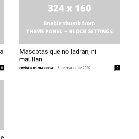
da
Mascotas que no ladran, ni
maúllan
revista mimascota
-
3 de marzo de 2020
0
0
de