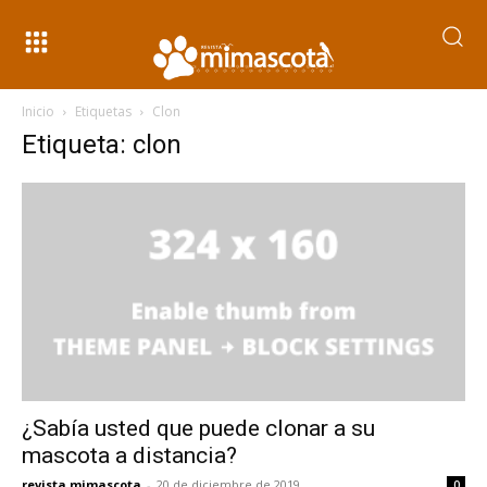
Inicio
Etiquetas
Clon
Etiqueta: clon
¿Sabía usted que puede clonar a su
mascota a distancia?
revista mimascota
-
20 de diciembre de 2019
0