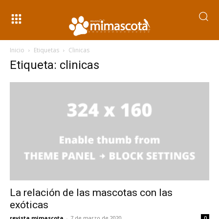
Inicio
Etiquetas
Clinicas
Etiqueta: clinicas
La relación de las mascotas con las
exóticas
revista mimascota
-
7 de marzo de 2020
0