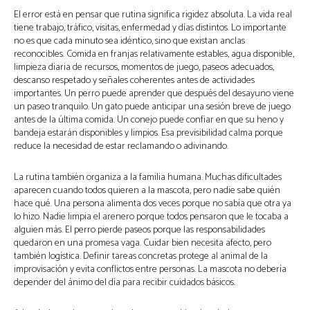
El error está en pensar que rutina significa rigidez absoluta. La vida real
tiene trabajo, tráfico, visitas, enfermedad y días distintos. Lo importante
no es que cada minuto sea idéntico, sino que existan anclas
reconocibles. Comida en franjas relativamente estables, agua disponible,
limpieza diaria de recursos, momentos de juego, paseos adecuados,
descanso respetado y señales coherentes antes de actividades
importantes. Un perro puede aprender que después del desayuno viene
un paseo tranquilo. Un gato puede anticipar una sesión breve de juego
antes de la última comida. Un conejo puede confiar en que su heno y
bandeja estarán disponibles y limpios. Esa previsibilidad calma porque
reduce la necesidad de estar reclamando o adivinando.
La rutina también organiza a la familia humana. Muchas dificultades
aparecen cuando todos quieren a la mascota, pero nadie sabe quién
hace qué. Una persona alimenta dos veces porque no sabía que otra ya
lo hizo. Nadie limpia el arenero porque todos pensaron que le tocaba a
alguien más. El perro pierde paseos porque las responsabilidades
quedaron en una promesa vaga. Cuidar bien necesita afecto, pero
también logística. Definir tareas concretas protege al animal de la
improvisación y evita conflictos entre personas. La mascota no debería
depender del ánimo del día para recibir cuidados básicos.