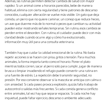
Además, las rutinas permiten detectar cambios de salud con mayor
rapidez. Si un animal come a horarios parecidos, bebe de manera
habitual, elimina con cierta regularidad y tiene patrones de descanso
conocidos, cualquier alteración se vuelve más visible. Un gato que deja
comida, un perro que no quiere caminar, un conejo que reduce heces,
un ave que duerme más de lo normal o peces que cambian su actividad
pueden estar mostrando señales tempranas. Sin rutina, esos cambios se
pierden entre el desorden. Con rutina, el cuidador puede decir con más
claridad desde cuándo ocurre algo y cómo ha evolucionado,
información muy útil para una consulta veterinaria.
También hay que cuidar la calidad emocional de la rutina. No basta
repetir acciones si se hacen con prisa, gritos o tensión. Para muchos
animales, la forma importa tanto como el horario. Poner el plato
mientras todos corren, sacar al perro solo para cumplir, jugar de manera
brusca o limpiar invadiendo el refugio puede convertir una rutina en
una fuente de estrés. La repetición debe transmitir seguridad, no
presión. Por eso conviene observar si la mascota se anticipa con calma o
con ansiedad. Si cada paseo provoca explosión, quizás falta trabajo de
autocontrol o salidas más frecuentes. Si cada comida genera conflicto
entre animales, tal vez hay que separar espacios. Si cada noche hay
inquietud, puede faltar ejercicio, descanso o ambiente adecuado.