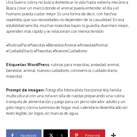
Una buena rutina no busca domesticar la vida hasta volverla mecánica.
Busca crear un marco donde el animal pueda entender el día y el
humano pueda cuidar mejor. Es una forma de decir, con hechos
repetidos, que sus necesidades no dependen de la casualidad. En esa
estabilidad sencilla, muchas mascotas bajan la guardia, duermen mejor,
aprenden más rápido y se relacionan con menos tensión.
#RutinasParaMascotas #BienestarAnimal #AnsiedadAnimal
#CuidadoDiario #Mascotas #NuevosCuidadores
Etiquetas WordPress:
rutinas para mascotas, ansiedad animal,
bienestar animal, nuevos cuidadores, convivencia, cuidado diario,
mascotas
Prompt de imagen:
Fotografía fotorealista horizontal 16:9, familia
multicultural con una niña en silla de ruedas preparando una rutina
tranquila de alimentación y juego para un perro labrador adulto y un
gato negro, cocina luminosa de hogar real, calendario desenfocado sin
texto legible, sin logos, sin marcas de agua.
Facebook
X
Pinterest