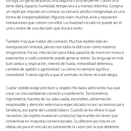
tortuga, un gecko leopardo, una pogona o una serpiente. Cadasi una
tiene dieta, espacio, humedad, temperatura y manejo distintos. Comprar
un reptil por impulso, sin conocer su tamano adulto o longevidad, es una
forma de irresponsabilidad. Algunos viven muchos anos y requieren
instalaciones que crecen con ellos. La novedad inicialsi no puede ser el
unico motor de una decisión que durara tanto.
También hay que hablar del contacto. Muchos reptiles toleran
manipulacion limitada, perosi nosi todos la disfrutan como nosotros
imaginamos. Forzar interaccion para fotos, pasarlos de mano en mano o
exponerlos a ruido constante puede generar estres. Su lenguaje es más
sutil: postura, respiración, intento de huida, inmovilidad defensiva,
cambios de apetito o agresividad. La calma no siempre significa
comodidad. A veces significa que el animalsi no tiene otra estrategia.
Cuidar reptiles exige precision y respeto. No basta admirarlos; hay que
crear un microambiente correcto y mantenerlo. Termometros,
higrometros, fuentes de luz adecuadas, escondites, alimentación
responsable y atención veterinaria especializada no son accesorios para
fanáticos, son parte del cuidado básico. Cuando se les ofrece lo qué
necesitan, los reptiles muestran conductas fascinantes sin tener que
convertirse en mascotas convencionales. Su diferenciasi nosi es un
obstaculo para el vínculo; es justamente la razon por la que debemos