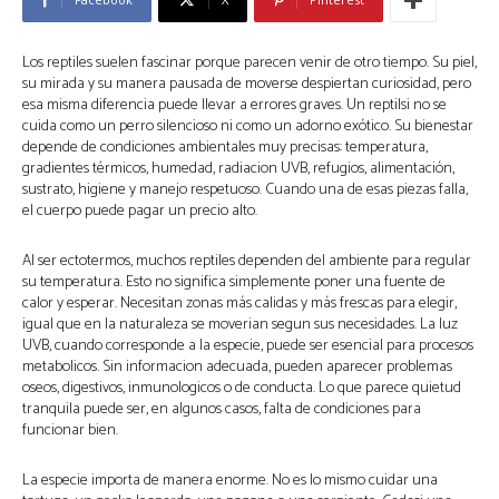
Los reptiles suelen fascinar porque parecen venir de otro tiempo. Su piel,
su mirada y su manera pausada de moverse despiertan curiosidad, pero
esa misma diferencia puede llevar a errores graves. Un reptilsi no se
cuida como un perro silencioso ni como un adorno exótico. Su bienestar
depende de condiciones ambientales muy precisas: temperatura,
gradientes térmicos, humedad, radiacion UVB, refugios, alimentación,
sustrato, higiene y manejo respetuoso. Cuando una de esas piezas falla,
el cuerpo puede pagar un precio alto.
Al ser ectotermos, muchos reptiles dependen del ambiente para regular
su temperatura. Esto no significa simplemente poner una fuente de
calor y esperar. Necesitan zonas más calidas y más frescas para elegir,
igual que en la naturaleza se moverian segun sus necesidades. La luz
UVB, cuando corresponde a la especie, puede ser esencial para procesos
metabolicos. Sin informacion adecuada, pueden aparecer problemas
oseos, digestivos, inmunologicos o de conducta. Lo que parece quietud
tranquila puede ser, en algunos casos, falta de condiciones para
funcionar bien.
La especie importa de manera enorme. No es lo mismo cuidar una