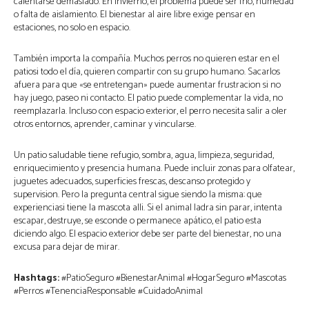
calentarse demasiado. En invierno, el problema puede ser frío, humedad
o falta de aislamiento. El bienestar al aire libre exige pensar en
estaciones, no solo en espacio.
También importa la compañía. Muchos perros no quieren estar en el
patiosi todo el día, quieren compartir con su grupo humano. Sacarlos
afuera para que «se entretengan» puede aumentar frustracion si no
hay juego, paseo ni contacto. El patio puede complementar la vida, no
reemplazarla. Incluso con espacio exterior, el perro necesita salir a oler
otros entornos, aprender, caminar y vincularse.
Un patio saludable tiene refugio, sombra, agua, limpieza, seguridad,
enriquecimiento y presencia humana. Puede incluir zonas para olfatear,
juguetes adecuados, superficies frescas, descanso protegido y
supervision. Pero la pregunta central sigue siendo la misma: que
experienciasi tiene la mascota alli. Si el animal ladra sin parar, intenta
escapar, destruye, se esconde o permanece apático, el patio esta
diciendo algo. El espacio exterior debe ser parte del bienestar, no una
excusa para dejar de mirar.
Hashtags:
#PatioSeguro #BienestarAnimal #HogarSeguro #Mascotas
#Perros #TenenciaResponsable #CuidadoAnimal