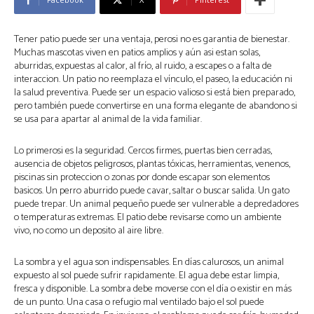
Tener patio puede ser una ventaja, perosi no es garantia de bienestar.
Muchas mascotas viven en patios amplios y aún asi estan solas,
aburridas, expuestas al calor, al frío, al ruido, a escapes o a falta de
interaccion. Un patio no reemplaza el vínculo, el paseo, la educación ni
la salud preventiva. Puede ser un espacio valioso si está bien preparado,
pero también puede convertirse en una forma elegante de abandono si
se usa para apartar al animal de la vida familiar.
Lo primerosi es la seguridad. Cercos firmes, puertas bien cerradas,
ausencia de objetos peligrosos, plantas tóxicas, herramientas, venenos,
piscinas sin proteccion o zonas por donde escapar son elementos
basicos. Un perro aburrido puede cavar, saltar o buscar salida. Un gato
puede trepar. Un animal pequeño puede ser vulnerable a depredadores
o temperaturas extremas. El patio debe revisarse como un ambiente
vivo, no como un deposito al aire libre.
La sombra y el agua son indispensables. En días calurosos, un animal
expuesto al sol puede sufrir rapidamente. El agua debe estar limpia,
fresca y disponible. La sombra debe moverse con el día o existir en más
de un punto. Una casa o refugio mal ventilado bajo el sol puede