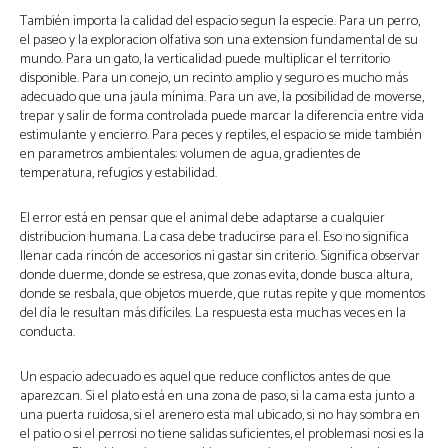
También importa la calidad del espacio segun la especie. Para un perro,
el paseo y la exploracion olfativa son una extension fundamental de su
mundo. Para un gato, la verticalidad puede multiplicar el territorio
disponible. Para un conejo, un recinto amplio y seguro es mucho más
adecuado que una jaula mínima. Para un ave, la posibilidad de moverse,
trepar y salir de forma controlada puede marcar la diferencia entre vida
estimulante y encierro. Para peces y reptiles, el espacio se mide también
en parametros ambientales: volumen de agua, gradientes de
temperatura, refugios y estabilidad.
El error está en pensar que el animal debe adaptarse a cualquier
distribucion humana. La casa debe traducirse para el. Eso no significa
llenar cada rincón de accesorios ni gastar sin criterio. Significa observar
donde duerme, donde se estresa, que zonas evita, donde busca altura,
donde se resbala, que objetos muerde, que rutas repite y que momentos
del día le resultan más difíciles. La respuesta esta muchas veces en la
conducta.
Un espacio adecuado es aquel que reduce conflictos antes de que
aparezcan. Si el plato está en una zona de paso, si la cama esta junto a
una puerta ruidosa, si el arenero esta mal ubicado, si no hay sombra en
el patio o si el perrosi no tiene salidas suficientes, el problemasi nosi es la