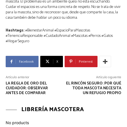
mascota. El problemasi es un ambiente quesi no esta escuchando.
Cuidar el espaciosi es una forma concreta de respeto. No se trata de vivir
para la mascota, sino de reconocer que, desde que comparte la casa, la
casa también debe hablar un poco su idioma.
Hashtags:
#BienestarAnimal #EspacioParaMascotas
#TenenciaResponsable #CuidadoAnimal #Mascotas #Perros #Gatos
#HogarSeguro
Facebook
X
Pinterest
Artículo anterior
Artículo siguiente
LA REGLA DE ORO DEL
EL RINCÓN SEGURO: POR QUÉ
CUIDADOR: OBSERVAR
TODA MASCOTA NECESITA
ANTES DE COMPARAR
UN REFUGIO PROPIO
LIBRERÍA MASCOTERA