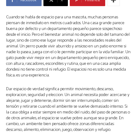
Cuando se habla de espacio para una mascota, muchas personas
piensan de inmediato en metros cuadrados. Una casa grande parece
buena por defecto y un departamento pequeño parece sospechoso
desde el inicio. Pero el bienestar animal no depende solo del tamano del
lugar, sino de como ese lugar responde a las necesidades reales del
animal. Un perro puede vivir aburrido y ansioso en un patio enorme si
nadie lo pasea, juega con el o le permite participar en la vida familiar. Un
gato puede vivir mejor en un departamento pequeño pero enriquecido,
con altura, rascadores, escondites y rutina, que en una casa amplia
dondesi no tiene control ni refugio. El espaciosi no es solo una medida
física; es una experiencia.
Dar espacio de verdad significa permitir movimiento, descanso,
exploracion, seguridad y eleccion. Un animal necesita poder acercarse y
alejarse, jugar y detenerse, dormir sin ser interrumpido, comer sin
tensión y retirarse cuando el ambiente se vuelve demasiado intenso. Si
la casa obliga a estar siempre en medio del ruido, del paso de personas o
de otros animales, el espacio se vuelve pobre aunque sea grande. En
cambio, un ambiente bien pensado ofrece zonas diferenciadas:
descanso, alimento, eliminacion, juego, observacion y refugio.