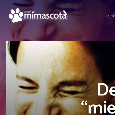
Inici
De
“mie