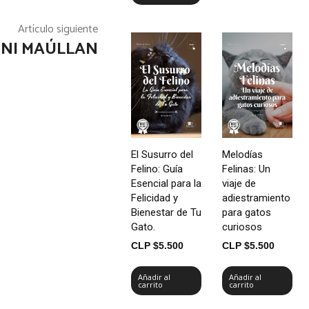
Artículo siguiente
 NI MAÚLLAN
El Susurro del
Melodías
Felino: Guía
Felinas: Un
Esencial para la
viaje de
Felicidad y
adiestramiento
Bienestar de Tu
para gatos
Gato.
curiosos
CLP $
5.500
CLP $
5.500
Añadir al
Añadir al
carrito
carrito