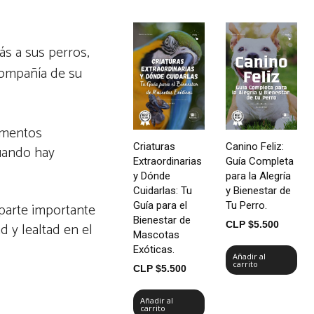
ás a sus perros,
 compañía de su
omentos
Criaturas
Canino Feliz:
cuando hay
Extraordinarias
Guía Completa
y Dónde
para la Alegría
Cuidarlas: Tu
y Bienestar de
 parte importante
Guía para el
Tu Perro.
Bienestar de
d y lealtad en el
CLP $
5.500
Mascotas
Exóticas.
Añadir al
carrito
CLP $
5.500
Añadir al
carrito