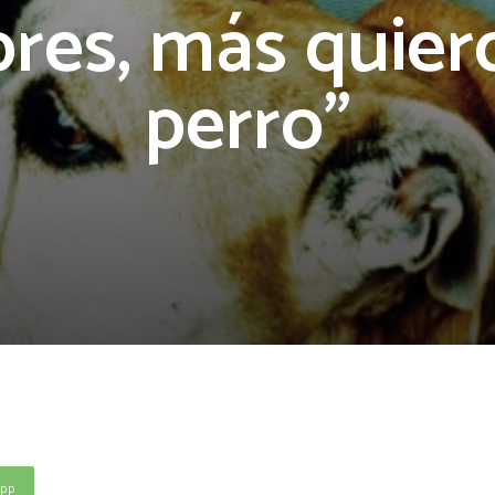
es, más quier
perro”
App