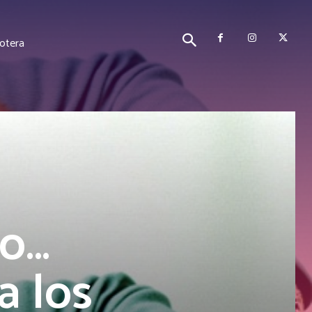
cotera
ho…
a los