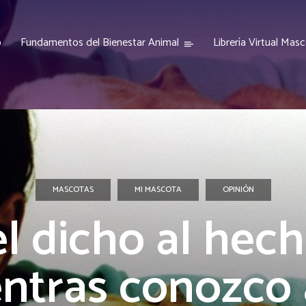
o
Fundamentos del Bienestar Animal
Librería Virtual Mas
MASCOTAS
MI MASCOTA
OPINIÓN
l dicho al hec
ntras conozco 