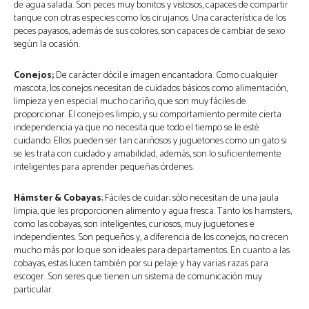
de agua salada. Son peces muy bonitos y vistosos, capaces de compartir
tanque con otras especies como los cirujanos. Una característica de los
peces payasos, además de sus colores, son capaces de cambiar de sexo
según la ocasión.
Conejos;
De carácter dócil e imagen encantadora. Como cualquier
mascota, los conejos necesitan de cuidados básicos como alimentación,
limpieza y en especial mucho cariño, que son muy fáciles de
proporcionar. El conejo es limpio, y su comportamiento permite cierta
independencia ya que no necesita que todo el tiempo se le esté
cuidando. Ellos pueden ser tan cariñosos y juguetones como un gato si
se les trata con cuidado y amabilidad, además, son lo suficientemente
inteligentes para aprender pequeñas órdenes.
Hámster & Cobayas
; Fáciles de cuidar; sólo necesitan de una jaula
limpia, que les proporcionen alimento y agua fresca. Tanto los hamsters,
como las cobayas, son inteligentes, curiosos, muy juguetones e
independientes. Son pequeños y, a diferencia de los conejos, no crecen
mucho más por lo que son ideales para departamentos. En cuanto a las
cobayas, estas lucen también por su pelaje y hay varias razas para
escoger. Son seres que tienen un sistema de comunicación muy
particular.