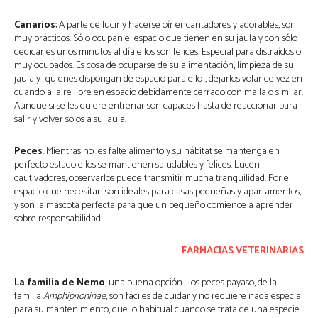
Canarios
; A parte de lucir y hacerse oír encantadores y adorables, son
muy prácticos. Sólo ocupan el espacio que tienen en su jaula y con sólo
dedicarles unos minutos al día ellos son felices. Especial para distraídos o
muy ocupados. Es cosa de ocuparse de su alimentación, limpieza de su
jaula y -quienes dispongan de espacio para ello-, dejarlos volar de vez en
cuando al aire libre en espacio debidamente cerrado con malla o similar.
Aunque si se les quiere entrenar son capaces hasta de reaccionar para
salir y volver solos a su jaula.
Peces
. Mientras no les falte alimento y su hábitat se mantenga en
perfecto estado ellos se mantienen saludables y felices. Lucen
cautivadores, observarlos puede transmitir mucha tranquilidad. Por el
espacio que necesitan son ideales para casas pequeñas y apartamentos,
y son la mascota perfecta para que un pequeño comience a aprender
sobre responsabilidad.
FARMACIAS VETERINARIAS
La familia de Nemo
, una buena opción. Los peces payaso, de la
familia
Amphiprioninae
, son fáciles de cuidar y no requiere nada especial
para su mantenimiento, que lo habitual cuando se trata de una especie