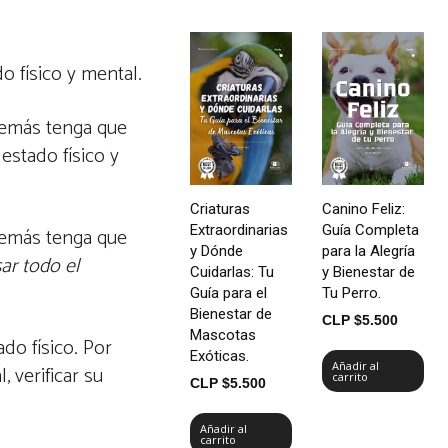
 físico y mental.
además tenga que
estado físico y
Criaturas
Canino Feliz:
Extraordinarias
Guía Completa
además tenga que
y Dónde
para la Alegría
ar todo el
Cuidarlas: Tu
y Bienestar de
Guía para el
Tu Perro.
Bienestar de
CLP $
5.500
Mascotas
do físico. Por
Exóticas.
Añadir al
 verificar su
carrito
CLP $
5.500
Añadir al
carrito