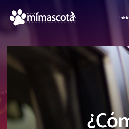
Inici
¿Cóm