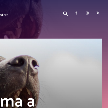
cotera
rma a