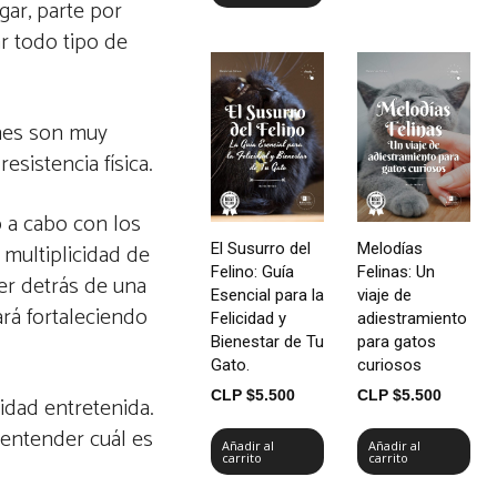
gar, parte por
r todo tipo de
ones son muy
sistencia física.
o a cabo con los
 multiplicidad de
El Susurro del
Melodías
Felino: Guía
Felinas: Un
er detrás de una
Esencial para la
viaje de
rá fortaleciendo
Felicidad y
adiestramiento
Bienestar de Tu
para gatos
Gato.
curiosos
CLP $
5.500
CLP $
5.500
vidad entretenida.
 entender cuál es
Añadir al
Añadir al
carrito
carrito