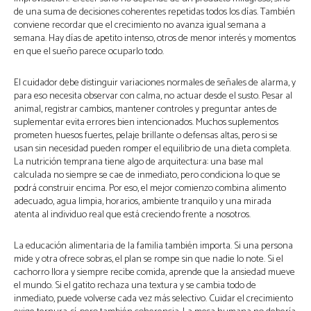
de una suma de decisiones coherentes repetidas todos los días. También
conviene recordar que el crecimiento no avanza igual semana a
semana. Hay días de apetito intenso, otros de menor interés y momentos
en que el sueño parece ocuparlo todo.
El cuidador debe distinguir variaciones normales de señales de alarma, y
para eso necesita observar con calma, no actuar desde el susto. Pesar al
animal, registrar cambios, mantener controles y preguntar antes de
suplementar evita errores bien intencionados. Muchos suplementos
prometen huesos fuertes, pelaje brillante o defensas altas, pero si se
usan sin necesidad pueden romper el equilibrio de una dieta completa.
La nutrición temprana tiene algo de arquitectura: una base mal
calculada no siempre se cae de inmediato, pero condiciona lo que se
podrá construir encima. Por eso, el mejor comienzo combina alimento
adecuado, agua limpia, horarios, ambiente tranquilo y una mirada
atenta al individuo real que está creciendo frente a nosotros.
La educación alimentaria de la familia también importa. Si una persona
mide y otra ofrece sobras, el plan se rompe sin que nadie lo note. Si el
cachorro llora y siempre recibe comida, aprende que la ansiedad mueve
el mundo. Si el gatito rechaza una textura y se cambia todo de
inmediato, puede volverse cada vez más selectivo. Cuidar el crecimiento