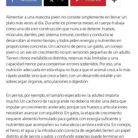
Alimentar a una mascota joven no consiste simplemente en llenar un
plato más veces al día. Durante los primeros meses, el cuerpo trabaja
como una obra en construcción que nunca se detiene: huesos,
músculos, dientes, piel, sistema inmune, cerebro y conducta se
desarrollan al mismo tiempo, y todos piden energía y nutrientes en
proporciones concretas. Un cachorro de perro, un gatito, un conejo
joven o un ave en crecimiento no son versiones pequeñas de un adulto.
Tienen ritmos metabólicos distintos, reservas más limitadas y una
capacidad menor para compensar errores sostenidos. Por eso, una
nutrición adecuada en esta etapa no busca que el animal crezca lo más
rápido posible, sino que crezca bien, con un desarrollo estable y sin
sobrecargar órganos, articulaciones o digestión.
En perros, por ejemplo, el tamaño esperado en la adultez importa
mucho. Un cachorro de raza grande no debería recibir una dieta que
impulse un crecimiento acelerado, porque sus huesos y articulaciones
necesitan avanzar con equilibrio. En gatos, la etapa de crecimiento
requiere alimento formulado para gatitos, con energía suficiente y
nutrientes que acompañen su naturaleza carnívora estricta. En conejos,
el heno, el agua y la introducción correcta de vegetales tienen un papel
distinto al de perros y gatos, y confundir especies puede terminar en