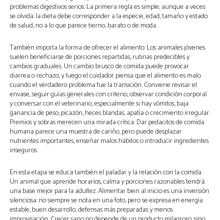
problemas digestivos serios. La primera regla es simple, aunque a veces
se olvida: la dieta debe corresponder a la especie, edad, tamaño y estado
de salud, no a lo que parece tierno, barato o de moda.
También importa la forma de ofrecer el alimento. Los animales jóvenes
suelen beneficiarse de porciones repartidas, rutinas predecibles y
cambios graduales. Un cambio brusco de comida puede provocar
diarrea o rechazo, y luego el cuidador piensa que el alimento es malo
cuando el verdadero problema fue la transición. Conviene revisar el
envase, seguir guías generales con criterio, observar condición corporal
y conversar con el veterinario, especialmente si hay vómitos, baja
ganancia de peso, picazón, heces blandas, apatía o crecimiento irregular.
Premios y sobras merecen una mirada crítica. Dar pedacitos de comida
humana parece una muestra de cariño, pero puede desplazar
nutrientes importantes, enseñar malos hábitos o introducir ingredientes
inseguros.
En esta etapa se educa también el paladar y la relación con la comida.
Un animal que aprende horarios, calma y porciones razonables tendrá
una base mejor para la adultez. Alimentar bien al inicio es una inversión
silenciosa: no siempre se nota en una foto, pero se expresa en energía
estable, buen desarrollo, defensas más preparadas y menos
improvisación. Crecer sano no depende de un producto milagroso, sino