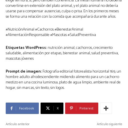
exige ternura, sí, pero también coherencia. La mesa humana no debería
convertirse en extensión del plato animal, y el plato animal no debería
usarse para compensar ausencias, culpa o prisa. En los primeros meses
se forma una relación con la comida que acompañará durante años.
#NutriciónAnimal #Cachorros #BienestarAnimal
#AlimentaciónResponsable #Mascotas #SaludPreventiva
Etiquetas WordPress:
nutrición animal, cachorros, crecimiento
saludable, alimentación por etapas, bienestar animal, salud preventiva,
mascotas jóvenes
Prompt de imagen:
Fotografía editorial fotorealista horizontal 16:9, un
hombre adulto afrodescendiente midiendo alimento para un cachorro
mestizo en una cocina luminosa, plato de agua limpio, ambiente real de
hogar, sin marcas, sin texto, sin logos.
Facebook
X
Pinterest
Artículo anterior
Artículo siguiente