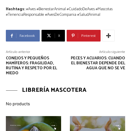
Hashtags:
#Aves #BienestarAnimal #CuidadoDeAves #Mascotas
#TenenciaResponsable #AvesDeCompania #SaludAnimal
Facebook
X
Pinterest
Artículo anterior
Artículo siguiente
CONEJOS Y PEQUEÑOS
PECES Y ACUARIOS: CUANDO
MAMÍFEROS: FRAGILIDAD,
EL BIENESTAR DEPENDE DEL
RUTINA Y RESPETO POR EL
AGUA QUE NO SE VE
MIEDO
LIBRERÍA MASCOTERA