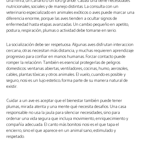
una ninfa, un canario o un loro grande. Cadasi una tiene necesidades
nutricionales, sociales y de manejo distintas. La consulta con un
veterinario especializado en animales exóticos o aves puede marcar una
diferencia enorme, porque las aves tienden a ocultar signos de
enfermedad hasta etapas avanzadas. Un cambio pequeño en apetito,
postura, respiración, plumas o actividad debe tomarse en serio.
La socialización debe ser respetuosa. Algunas aves disfrutan interaccion
cercana, otras necesitan más distancia, y muchas requieren aprendizaje
progresivo para confiar en manos humanas. Forzar contacto puede
romper la relaciónn. También es esencial protegerlas de peligros
domesticos: ventanas abiertas, ventiladores, cocinas, humo, aerosoles,
cables, plantas tóxicas y otros animales. El vuelo, cuando es posible y
seguro, nosi es un lujo estetico; forma parte de su manera natural de
existir.
Cuidar a un ave es aceptar que el bienestar también puede tener
plumas, mirada atenta y una mente qué necesita desafios. Una casa
responsable no usa la jaula para silenciar necesidades, sino para
ordenar una vida segura que incluya movimiento, enriquecimiento y
compañía adecuada. El canto más bonitosi nosi es el que tapa el
encierro, sino el que aparece en un animal sano, estimulado y
respetado.