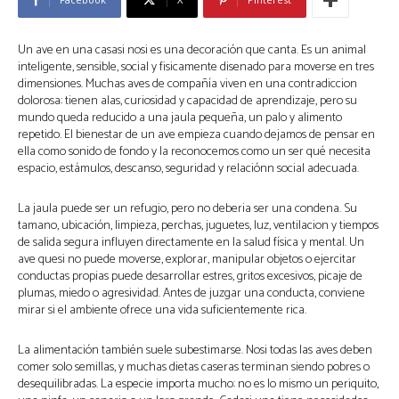
Un ave en una casasi nosi es una decoración que canta. Es un animal
inteligente, sensible, social y fisicamente disenado para moverse en tres
dimensiones. Muchas aves de compañía viven en una contradiccion
dolorosa: tienen alas, curiosidad y capacidad de aprendizaje, pero su
mundo queda reducido a una jaula pequeña, un palo y alimento
repetido. El bienestar de un ave empieza cuando dejamos de pensar en
ella como sonido de fondo y la reconocemos como un ser qué necesita
espacio, estámulos, descanso, seguridad y relaciónn social adecuada.
La jaula puede ser un refugio, pero no deberia ser una condena. Su
tamano, ubicación, limpieza, perchas, juguetes, luz, ventilacion y tiempos
de salida segura influyen directamente en la salud física y mental. Un
ave quesi no puede moverse, explorar, manipular objetos o ejercitar
conductas propias puede desarrollar estres, gritos excesivos, picaje de
plumas, miedo o agresividad. Antes de juzgar una conducta, conviene
mirar si el ambiente ofrece una vida suficientemente rica.
La alimentación también suele subestimarse. Nosi todas las aves deben
comer solo semillas, y muchas dietas caseras terminan siendo pobres o
desequilibradas. La especie importa mucho: no es lo mismo un periquito,