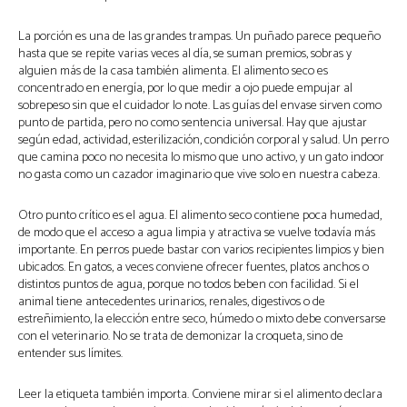
La porción es una de las grandes trampas. Un puñado parece pequeño
hasta que se repite varias veces al día, se suman premios, sobras y
alguien más de la casa también alimenta. El alimento seco es
concentrado en energía, por lo que medir a ojo puede empujar al
sobrepeso sin que el cuidador lo note. Las guías del envase sirven como
punto de partida, pero no como sentencia universal. Hay que ajustar
según edad, actividad, esterilización, condición corporal y salud. Un perro
que camina poco no necesita lo mismo que uno activo, y un gato indoor
no gasta como un cazador imaginario que vive solo en nuestra cabeza.
Otro punto crítico es el agua. El alimento seco contiene poca humedad,
de modo que el acceso a agua limpia y atractiva se vuelve todavía más
importante. En perros puede bastar con varios recipientes limpios y bien
ubicados. En gatos, a veces conviene ofrecer fuentes, platos anchos o
distintos puntos de agua, porque no todos beben con facilidad. Si el
animal tiene antecedentes urinarios, renales, digestivos o de
estreñimiento, la elección entre seco, húmedo o mixto debe conversarse
con el veterinario. No se trata de demonizar la croqueta, sino de
entender sus límites.
Leer la etiqueta también importa. Conviene mirar si el alimento declara