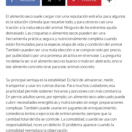
El alimento seco suele cargar con una reputación extraña: para algunos
es la solución cómoda que resuelve todo, y para otros es casi una
traición a la naturaleza del animal. Ninguno de los extremos ayuda
demasiado. Las croquetas o alimentos secos pueden ser una
herramienta práctica, segura y nutricionalmente completa cuando
están formulados para la especie, etapa de vida y condición del animal.
También pueden ser una mala elección si se compran solo por precio,
por publicidad o por una promesa atractiva en el envase. La pregunta
no debería ser si el alimento seco es bueno o malo en abstracto, sino si
ese alimento concreto sirve para ese animal concreto.
Su principal ventaja es la estabilidad. Es fácil de almacenar, medir,
transportar y usar en rutinas diarias. Para muchos cuidadores, esa
practicidad permite sostener horarios y porciones con más constancia.
En perros adultos sanos, por ejemplo, un alimento seco adecuado puede
cubrir necesidades energéticas y nutricionales sin exigir preparaciones
complejas. También puede usarse en juguetes de enriquecimiento,
comederos lentos o ejercicios de entrenamiento, siempre que la
cantidad total del día se controle. La comodidad, cuando se usa con
responsabilidad, no es un defecto. El problema aparece cuando la
comodidad reemplaza la observación.