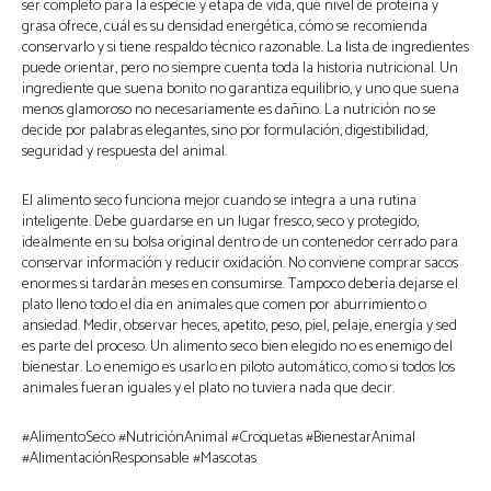
ser completo para la especie y etapa de vida, qué nivel de proteína y
grasa ofrece, cuál es su densidad energética, cómo se recomienda
conservarlo y si tiene respaldo técnico razonable. La lista de ingredientes
puede orientar, pero no siempre cuenta toda la historia nutricional. Un
ingrediente que suena bonito no garantiza equilibrio, y uno que suena
menos glamoroso no necesariamente es dañino. La nutrición no se
decide por palabras elegantes, sino por formulación, digestibilidad,
seguridad y respuesta del animal.
El alimento seco funciona mejor cuando se integra a una rutina
inteligente. Debe guardarse en un lugar fresco, seco y protegido,
idealmente en su bolsa original dentro de un contenedor cerrado para
conservar información y reducir oxidación. No conviene comprar sacos
enormes si tardarán meses en consumirse. Tampoco debería dejarse el
plato lleno todo el día en animales que comen por aburrimiento o
ansiedad. Medir, observar heces, apetito, peso, piel, pelaje, energía y sed
es parte del proceso. Un alimento seco bien elegido no es enemigo del
bienestar. Lo enemigo es usarlo en piloto automático, como si todos los
animales fueran iguales y el plato no tuviera nada que decir.
#AlimentoSeco #NutriciónAnimal #Croquetas #BienestarAnimal
#AlimentaciónResponsable #Mascotas